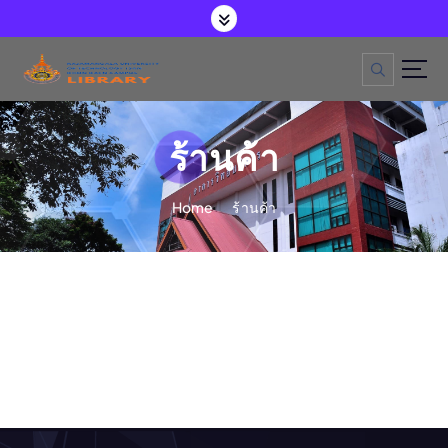
S
k
i
p
t
o
c
o
ร้านค้า
n
t
e
Home
ร้านค้า
n
t