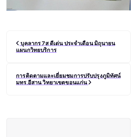
แ
บุคลากร 7ส ดีเด่น ประจำเดือน มิถุนายน
น
แผนกวิทยบริการ
ะ
การติดตามและเยี่ยมชมการปรับปรุงภูมิทัศน์
แ
มทร.อีสาน วิทยาเขตขอนแก่น
น
ว
เ