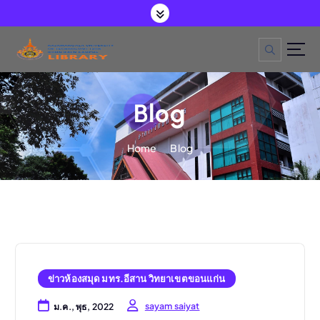
S
k
i
p
t
o
c
o
Blog
n
t
e
Home
Blog
n
t
ข่าวห้องสมุด มทร.อีสาน วิทยาเขตขอนแก่น
sayam saiyat
ม.ค., พุธ, 2022